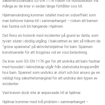
säkerhetsstandard SS-EN 1176 risken för huvudskador via
många av de krav vi sedan länge förhåller oss till.
Hjälmanvändning kommer istället med en sidoeffekt som
man behöver känna till i sammanhanget – risken att barnen
kan fastna och bli hängande i hjälmen.
Det finns en historik med incidenter på grund av detta, som
tyvärr slutat i dödlig utgång. I bakvattnet av det så tillkom de
”gröna spännena” på aktivitetshjälmar för barn. Spännen
konstruerade för att lösgöras vid en viss belastning.
De krav som SS-EN 1176 ger för att undvika att barn fastnar
med huvudet i lekredskap utgår från statistiska kroppsmått
hos barn. Spannet som undviks är stort och bör anses ge en
väldigt hög säkerhetsmarginal för att undvika den typen av
incidenter.
Vad kraven dock inte är anpassade till är hjälmar.
Hjälmar kommer med två problem i sammanhanget –